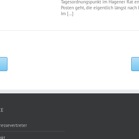
Tagesordnungspunkt im Hagener Rat ent
Posten geht, die eigentlich längst nach k
Im [...]
CE
ressevertreter
akt