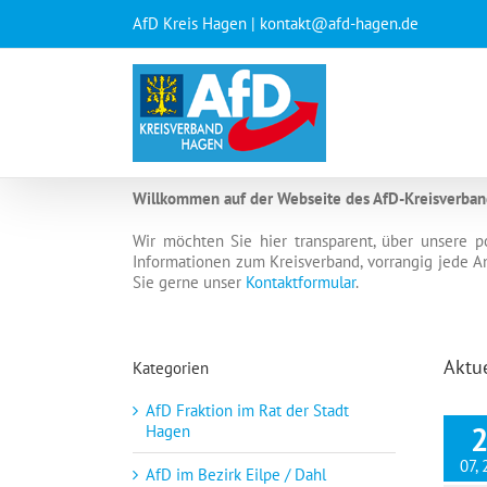
Zum
AfD Kreis Hagen | kontakt@afd-hagen.de
Inhalt
springen
Willkommen auf der Webseite des AfD-Kreisverbande
Wir möchten Sie hier transparent, über unsere p
Informationen zum Kreisverband, vorrangig jede A
Sie gerne unser
Kontaktformular
.
Aktue
Kategorien
AfD Fraktion im Rat der Stadt
Hagen
07,
AfD im Bezirk Eilpe / Dahl