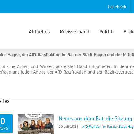
Facebook
Aktuelles
Kreisverband
Politik
Frak
s Hagen, der AfD-Ratsfraktion im Rat der Stadt Hagen und der Mitgli
olitische Arbeit und Wirken, aus erster Hand informieren. In dem 
nfrage und jeden Antrag der AfD-Ratsfraktion und den Bezirksvertr
lles
Neues aus dem Rat, die Sitzung 
20
20. Juli 2026
|
AfD Fraktion im Rat der Stadt Ha
 2026
Neues aus dem Rat, die Sitzung im Juli 2026