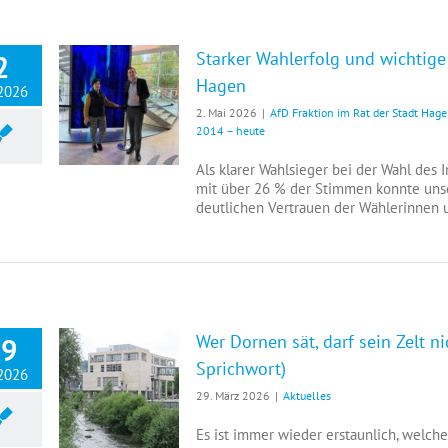
Starker Wahlerfolg und wichtige 
2
Hagen
 2026
Starker Wahlerfolg und wichtige Ämter für den Integrationsrat der Stadt Hagen
2. Mai 2026
|
AfD Fraktion im Rat der Stadt Hag
2014 – heute
Als klarer Wahlsieger bei der Wahl des
mit über 26 % der Stimmen konnte unser
deutlichen Vertrauen der Wählerinnen un
Wer Dornen sät, darf sein Zelt n
29
Sprichwort)
 2026
Wer Dornen sät, darf sein Zelt nicht barfuß verlassen (beduinisches Sprichwort)
29. März 2026
|
Aktuelles
Es ist immer wieder erstaunlich, welches