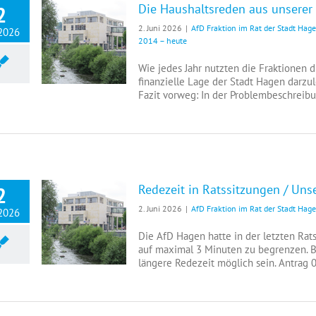
Die Haushaltsreden aus unserer 
2
2. Juni 2026
|
AfD Fraktion im Rat der Stadt Hag
 2026
2014 – heute
Die Haushaltsreden aus unserer Sicht
Wie jedes Jahr nutzten die Fraktionen d
finanzielle Lage der Stadt Hagen darz
Fazit vorweg: In der Problembeschreibun
Redezeit in Ratssitzungen / Uns
2
2. Juni 2026
|
AfD Fraktion im Rat der Stadt Hag
 2026
Redezeit in Ratssitzungen / Unser Antrag
Die AfD Hagen hatte in der letzten Rat
auf maximal 3 Minuten zu begrenzen. 
längere Redezeit möglich sein. Antrag 0