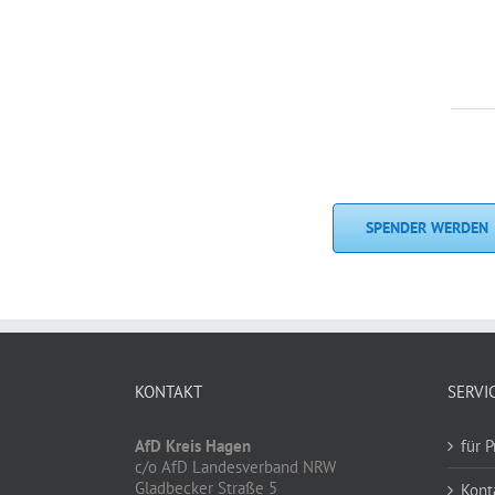
SPENDER WERDEN
KONTAKT
SERVI
AfD Kreis Hagen
für P
c/o AfD Landesverband NRW
Gladbecker Straße 5
Kont