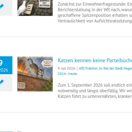
Zunächst zur Einwohnerfragestunde: Ein
Berichterstattung in der WP, nach, war
geschaffene Spitzenposition erhalten s
Vertraulichkeit von Aufsichtsratssitzung
Katzen kennen keine Parteibüche
9
9. Juli 2026
|
AfD Fraktion im Rat der Stadt Hage
 2026
2014 - heute
Katzen kennen keine Parteibücher, Brandmauern interessieren sie nicht.
Zum 1. September 2026 soll endlich ei
notwendig und längst überfällig. Wir w
Katzen führt zu unterernährten, kranken 