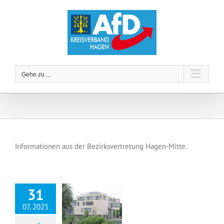
Zum
Inhalt
springen
Gehe zu ...
Informationen aus der Bezirksvertretung Hagen-Mitte.
31
07, 2025
Listenplatz 3 Bezirksvertretung Mitte und Listenplatz 6 im Rat der Stadt Hagen