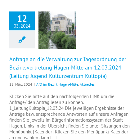
12
03, 2024
Anfrage an die Verwaltung zur Tagesordnung der Bezirksvertretung Hagen-Mitte am 12.03.2024 (Leitung Jugend-Kulturzentrum Kultopia)
Anfrage an die Verwaltung zur Tagesordnung der
Bezirksvertretung Hagen-Mitte am 12.03.2024
(Leitung Jugend-Kulturzentrum Kultopia)
12. März 2024
|
AfD im Bezirk Hagen-Mitte
,
Aktuelles
Klicken Sie bitte auf den nachfolgenden LINK um die
Anfrage/ den Antrag lesen zu können.
1_LeitungKultopia_12.03.24 Die jeweiligen Ergebnisse der
Anträge bzw. entsprechende Antworten auf unsere Anfragen
finden Sie jeweils im Bürgerinformationssystem der Stadt
Hagen. Links in der Übersicht finden Sie unter Sitzungen den
Menüpunkt [Kalender] Klicken Sie den Menüpunkt Kalender
an und wählen dann [...]