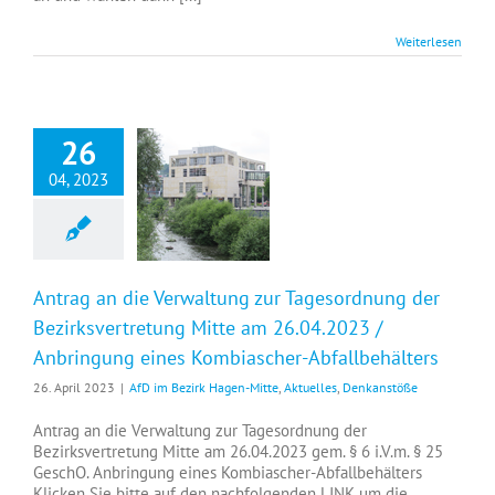
Weiterlesen
26
04, 2023
Antrag an die Verwaltung zur Tagesordnung der Bezirksvertretung Mitte am 26.04.2023 / Anbringung eines Kombiascher-Abfallbehälters
Antrag an die Verwaltung zur Tagesordnung der
Bezirksvertretung Mitte am 26.04.2023 /
Anbringung eines Kombiascher-Abfallbehälters
26. April 2023
|
AfD im Bezirk Hagen-Mitte
,
Aktuelles
,
Denkanstöße
Antrag an die Verwaltung zur Tagesordnung der
Bezirksvertretung Mitte am 26.04.2023 gem. § 6 i.V.m. § 25
GeschO. Anbringung eines Kombiascher-Abfallbehälters
Klicken Sie bitte auf den nachfolgenden LINK um die