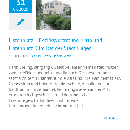
31
07, 2025
Listenplatz 1 Bezirksvertretung Mitte und Listenplatz 3 im Rat der Stadt Hagen
Listenplatz 1 Bezirksvertretung Mitte und
Listenplatz 3 im Rat der Stadt Hagen
31. Juli 2025
|
AfD im Bezirk Hagen-Mitte
Karin Sieling, Jahrgang 67, seit 34 Jahren verheiratet, Mutter
zweier Mädels und mittlerweile auch Oma zweier Jungs,
setzt sich seit 11 Jahren für die AfD und ihre Wahlheimat ein.
Gymnasium und höhere Handelsschule, Ausbildung zur
Kauffrau im Einzelhandel, Rechnungswesen an der VHS
erfolgreich abgeschlossen…. Die Arbeit als
Fraktionsgeschäftsführerin ist ihr eine
Herzensangelegenheit, nicht nur ein [...]
Weiterlesen