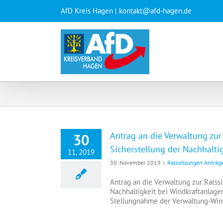
Zum
AfD Kreis Hagen | kontakt@afd-hagen.de
Inhalt
springen
Antrag an die Verwaltung zu
30
Sicherstellung der Nachhalti
11, 2019
30. November 2019
|
Ratssitzungen Anträg
Antrag an die Verwaltung zur Rats
Nachhaltigkeit bei Windkraftanlage
Stellungnahme der Verwaltung-Win