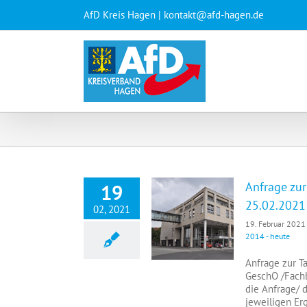
Zum
AfD Kreis Hagen | kontakt@afd-hagen.de
Inhalt
springen
Anfrage zu
19
25.02.2021 
02, 2021
Anfrage zur Tagesordnung des Rates der Stadt Hagen am 25.02.2021 gem. § 5 GeschO / Fachbereich Integration
19. Februar 2021
2014 - heute
Anfrage zur T
GeschO /Fachb
die Anfrage/ 
jeweiligen Er