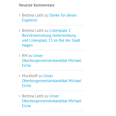
Neueste Kommentare
Bettina Lüthi
zu
Danke für dieses
Ergebnis!
Bettina Lüthi
zu
Listenplatz 2
Bezirksvertretung Hohenlimburg
und Listenplatz 13 im Rat der Stadt
Hagen
RM
zu
Unser
Oberbürgermeisterkandidat Michael
Eiche
Muckhoff
zu
Unser
Oberbürgermeisterkandidat Michael
Eiche
Bettina Lüthi
zu
Unser
Oberbürgermeisterkandidat Michael
Eiche