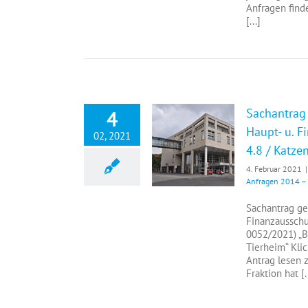
Anfragen find
[...]
Sachantrag 
4
Haupt- u. 
02, 2021
4.8 / Katze
Sachantrag gem. § 16 Abs. 1 d. GeschO d. Rates f. d. Sitzung des Haupt- u. Finanzausschusses 04.02.2021 zum Tagesordnungspunkt 4.8 / Katzenkastration
4. Februar 2021
|
Anfragen 2014 –
Sachantrag ge
Finanzausschu
0052/2021) „B
Tierheim“ Kli
Antrag lesen 
Fraktion hat [..