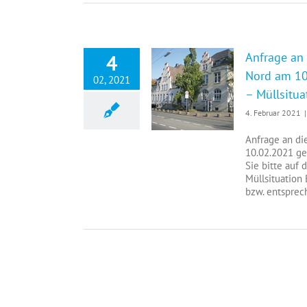
Anfrage an 
4
Nord am 10.
02, 2021
– Müllsitua
Anfrage an die Verwaltung zur Tagesordnung der Bezirksvertretung Nord am 10.02.2021 gem. § 5 i.V.m. § 25 GeschO. Boeler Marktplatz – Müllsituation
4. Februar 2021
|
Anfrage an di
10.02.2021 gem
Sie bitte auf
Müllsituatio
bzw. entsprec