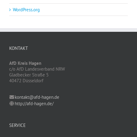
WordPress.org
KONTAKT
AfD Kreis Hagen
c/o AfD Landesverband NRW
Gladbecker Straße 5
40472 Düsseldorf
kontakt@afd-hagen.de
http://afd-hagen.de/
SERVICE