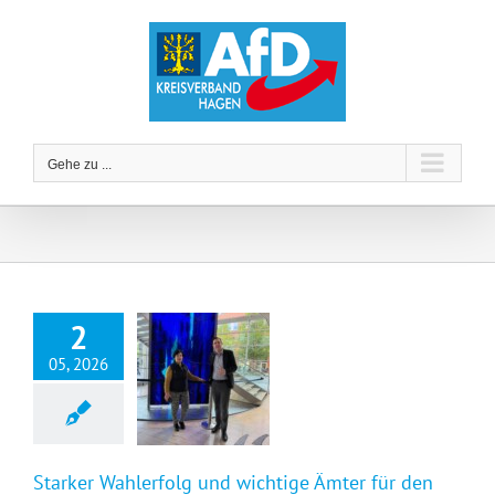
Zum
Inhalt
springen
Gehe zu ...
2
05, 2026
Starker Wahlerfolg und wichtige Ämter für den Integrationsrat der Stadt Hagen
Starker Wahlerfolg und wichtige Ämter für den