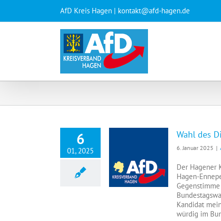
Zum
AfD Kreis Hagen | kontakt@afd-hagen.de
Inhalt
springen
Wahl des D
6
6. Januar 2025
|
01, 2025
Wahl des Direktkandidaten für die Bundestagswahl am 23.02.2025
Der Hagener K
Hagen-Ennepe-
Gegenstimme (
Bundestagswah
Kandidat mein
würdig im Bund