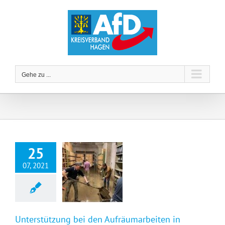
Zum
Inhalt
springen
Gehe zu ...
25
07, 2021
Unterstützung bei den Aufräumarbeiten in Hagen-Hohenlimburg
Unterstützung bei den Aufräumarbeiten in