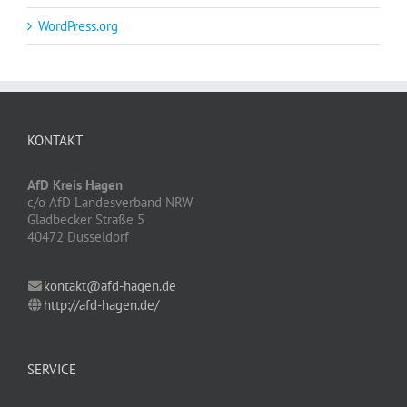
WordPress.org
KONTAKT
AfD Kreis Hagen
c/o AfD Landesverband NRW
Gladbecker Straße 5
40472 Düsseldorf
kontakt@afd-hagen.de
http://afd-hagen.de/
SERVICE