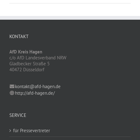
KONTAKT
AfD Kreis Hagen
c/o AfD Landesverband NRW
Gladbecker Straße 5
40472 Düsseldorf
kontakt@afd-hagen.de
http://afd-hagen.de/
SERVICE
für Pressevertreter