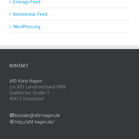
Eintrags-Feed
Kommentar-Feed
WordPress.org
KONTAKT
AfD Kreis Hagen
c/o AfD Landesverband NRW
Gladbecker Straße 5
40472 Düsseldorf
kontakt@afd-hagen.de
http://afd-hagen.de/