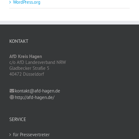
WordPress.org
KONTAKT
AfD Kreis Hagen
c/o AfD Landesverband NRW
Gladbecker Straße 5
40472 Düsseldorf
kontakt@afd-hagen.de
http://afd-hagen.de/
SERVICE
für Pressevertreter