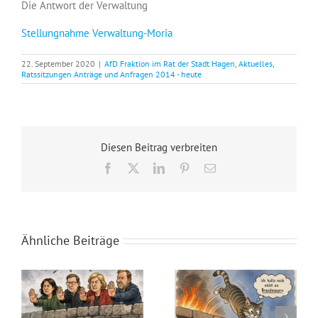
Die Antwort der Verwaltung
Stellungnahme Verwaltung-Moria
22. September 2020
|
AfD Fraktion im Rat der Stadt Hagen
,
Aktuelles
,
Ratssitzungen Anträge und Anfragen 2014 - heute
Diesen Beitrag verbreiten
Facebook
X
LinkedIn
Pinterest
E-
Mail
Ähnliche Beiträge
Neues aus dem Rat, die Sitzung im Juli 2026
Katzen kennen keine Parteibücher, Brandmauern interessieren sie nicht.