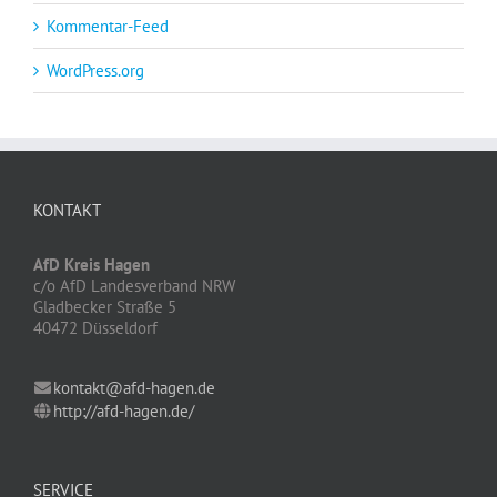
Kommentar-Feed
WordPress.org
KONTAKT
AfD Kreis Hagen
c/o AfD Landesverband NRW
Gladbecker Straße 5
40472 Düsseldorf
kontakt@afd-hagen.de
http://afd-hagen.de/
SERVICE