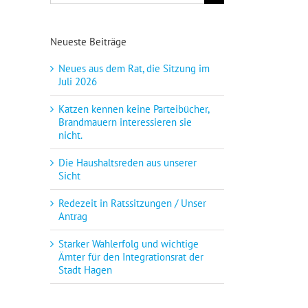
nach:
Neues aus dem Rat, die Sitzung im Juli 2026
Katzen kennen keine Parteibücher, Brandmauern interessieren sie nicht.
Die Haushaltsreden aus unserer Sicht
Neueste Beiträge
Neues aus dem Rat, die Sitzung im
Juli 2026
Katzen kennen keine Parteibücher,
Brandmauern interessieren sie
nicht.
Die Haushaltsreden aus unserer
Sicht
Redezeit in Ratssitzungen / Unser
Antrag
Starker Wahlerfolg und wichtige
Ämter für den Integrationsrat der
Stadt Hagen