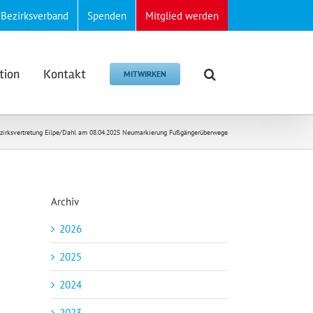
Bezirksverband
Spenden
Mitglied werden
tion
Kontakt
MITWIRKEN
ezirksvertretung Eilpe/Dahl am 08.04.2025 Neumarkierung Fußgängerüberwege
Archiv
2026
2025
2024
2023