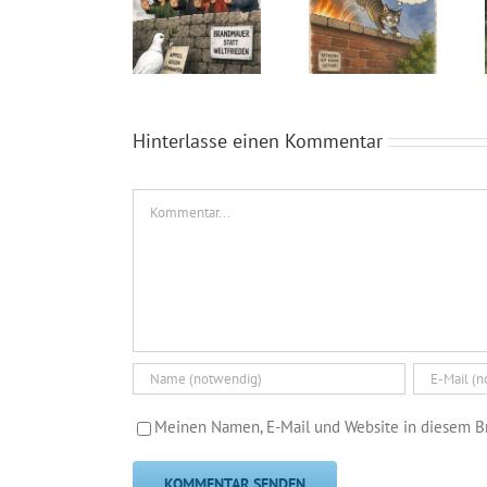
Neues aus dem Rat, die Sitzung im Juli 2026
Katzen kennen keine Parteibücher, Brandmauern interessieren sie nicht.
Hinterlasse einen Kommentar
Kommentar
Meinen Namen, E-Mail und Website in diesem Br