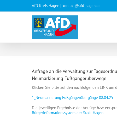
Zum
AfD Kreis Hagen | kontakt@afd-hagen.de
Inhalt
springen
Anfrage an die Verwaltung zur Tagesordn
Neumarkierung Fußgängerüberwege
Klicken Sie bitte auf den nachfolgenden LINK um d
1_Neumarkierung Fußgängerübergänge 08.04.25
Die jeweiligen Ergebnisse der Anträge bzw. entspr
Bürgerinformationssystem der Stadt Hagen
.