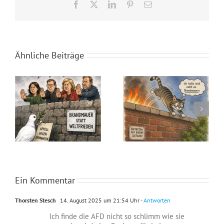
Facebook
X
LinkedIn
Pinterest
E-
Mail
Ähnliche Beiträge
Neues aus dem Rat, die Sitzung im Juli 2026
Katzen kennen keine Parteibücher, Brandmauern interessieren sie nicht.
Ein Kommentar
Thorsten Stesch
14. August 2025 um 21:54 Uhr
- Antworten
Ich finde die AFD nicht so schlimm wie sie