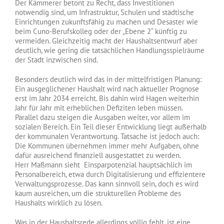
Der Kämmerer betont zu Recht, dass Investitionen
notwendig sind, um Infrastruktur, Schulen und städtische
Einrichtungen zukunftsfähig zu machen und Desaster wie
beim Cuno-Berufskolleg oder der „Ebene 2“ künftig zu
vermeiden. Gleichzeitig macht der Haushaltsentwurf aber
deutlich, wie gering die tatsächlichen Handlungsspielräume
der Stadt inzwischen sind.
Besonders deutlich wird das in der mittelfristigen Planung:
Ein ausgeglichener Haushalt wird nach aktueller Prognose
erst im Jahr 2034 erreicht. Bis dahin wird Hagen weiterhin
Jahr für Jahr mit erheblichen Defiziten leben müssen.
Parallel dazu steigen die Ausgaben weiter, vor allem im
sozialen Bereich. Ein Teil dieser Entwicklung liegt außerhalb
der kommunalen Verantwortung. Tatsache ist jedoch auch:
Die Kommunen übernehmen immer mehr Aufgaben, ohne
dafür ausreichend finanziell ausgestattet zu werden.
Herr Maßmann sieht Einsparpotenzial hauptsächlich im
Personalbereich, etwa durch Digitalisierung und effizientere
Verwaltungsprozesse. Das kann sinnvoll sein, doch es wird
kaum ausreichen, um die strukturellen Probleme des
Haushalts wirklich zu lösen.
Was in der Haushaltsrede allerdings völlig fehlt, ist eine